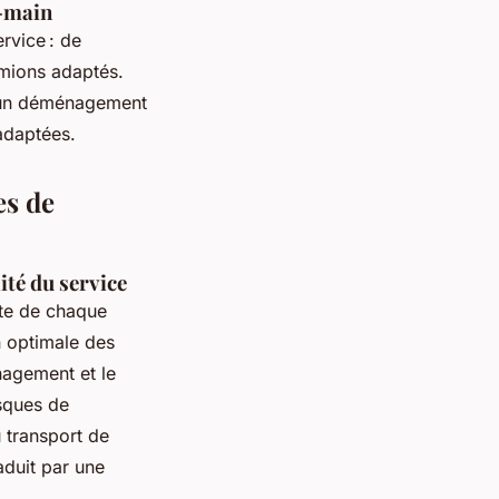
n-main
rvice : de
amions adaptés.
d’un déménagement
adaptées.
es de
ité du service
ite de chaque
 optimale des
nagement et le
isques de
 transport de
aduit par une