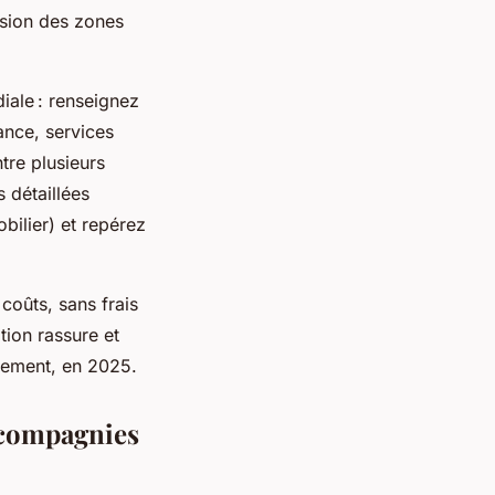
cision des zones
iale : renseignez
ance, services
tre plusieurs
s détaillées
bilier) et repérez
 coûts, sans frais
ion rassure et
gement, en 2025.
s compagnies