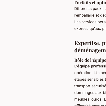
Forfaits et opt
Différents packs 
l’emballage et dé
Les services per
express qu’aux p
Expertise, p
déménagem
Rôle de l’équipe
L’
équipe profes
opération. L’exp
étapes sensibles t
transport sécuris
dommages aux bie
meubles lourds. L
efficacité accrue 