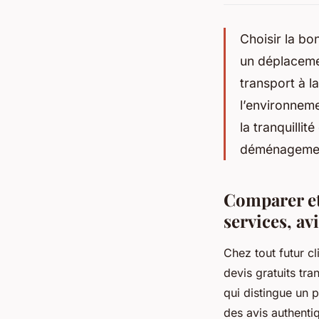
Choisir la b
un déplaceme
transport à l
l’environneme
la tranquillit
déménageme
Comparer et
services, av
Chez tout futur cl
devis gratuits tr
qui distingue un p
des avis authentiq