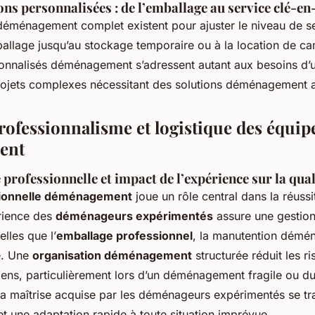
ions personnalisées : de l’emballage au service clé-e
déménagement complet existent pour ajuster le niveau de se
ballage jusqu’au stockage temporaire ou à la location de c
sonnalisés déménagement s’adressent autant aux besoins 
rojets complexes nécessitant des solutions déménagement 
rofessionnalisme et logistique des équip
ent
 professionnelle et impact de l’expérience sur la qual
sionnelle déménagement
joue un rôle central dans la réuss
érience des
déménageurs expérimentés
assure une gestion
elles que l’
emballage professionnel
, la manutention démé
é. Une
organisation déménagement
structurée réduit les r
ns, particulièrement lors d’un déménagement fragile ou du
a maîtrise acquise par les déménageurs expérimentés se tr
et une adaptation rapide à toute situation imprévue.