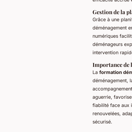
Gestion de la p
Grâce à une plani
déménagement en t
numériques facili
déménageurs expér
intervention rap
Importance de 
La
formation dé
déménagement, la s
accompagnement p
aguerrie, favoris
fiabilité face au
renouvelées, ada
sécurisé.