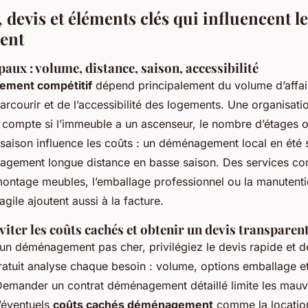
, devis et éléments clés qui influencent l
ent
aux : volume, distance, saison, accessibilité
ement compétitif
dépend principalement du volume d’affair
parcourir et de l’accessibilité des logements. Une organis
 compte si l’immeuble a un ascenseur, le nombre d’étages o
aison influence les coûts : un déménagement local en été s
agement longue distance en basse saison. Des services c
ontage meubles, l’emballage professionnel ou la manutent
ile ajoutent aussi à la facture.
viter les coûts cachés et obtenir un devis transparen
’un déménagement pas cher, privilégiez le devis rapide et dé
tuit analyse chaque besoin : volume, options emballage et
mander un contrat déménagement détaillé limite les mauva
d’éventuels
coûts cachés déménagement
comme la locatio