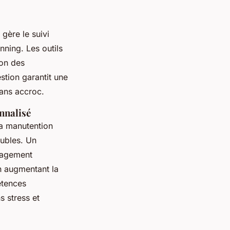
gère le suivi
nning. Les outils
ion des
stion garantit une
ans accroc.
nnalisé
la manutention
eubles. Un
nagement
n augmentant la
étences
 stress et