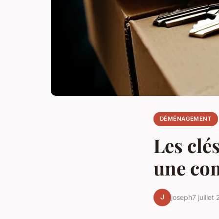
DÉMÉNAGEMENT
Les clé
une co
J
joseph
7 juillet