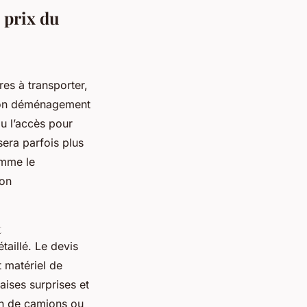
e prix du
es à transporter,
ation déménagement
u l’accès pour
era parfois plus
omme le
ion
t
taillé. Le devis
 matériel de
ises surprises et
n de camions ou