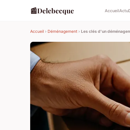
📰
Delebecque
Accueil
Actu
Accueil
›
Déménagement
›
Les clés d'un déménage