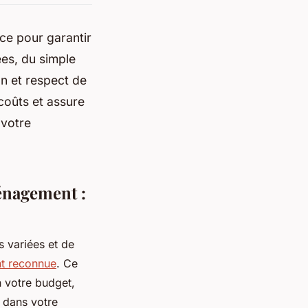
ce pour garantir
es, du simple
on et respect de
coûts et assure
 votre
énagement :
ns variées et de
t reconnue
. Ce
n votre budget,
n dans votre