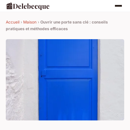
📰
Delebecque
Accueil
›
Maison
›
Ouvrir une porte sans clé : conseils
pratiques et méthodes efficaces