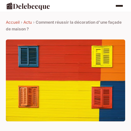
📰
Delebecque
Accueil
›
Actu
›
Comment réussir la décoration d'une façade
de maison ?