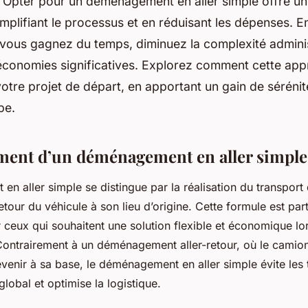
 Opter pour un déménagement en aller simple offre un
implifiant le processus et en réduisant les dépenses. En
 vous gagnez du temps, diminuez la complexité adminis
 économies significatives. Explorez comment cette ap
otre projet de départ, en apportant un gain de sérénité
pe.
ent d’un déménagement en aller simple
n aller simple se distingue par la réalisation du transport 
etour du véhicule à son lieu d’origine. Cette formule est par
ceux qui souhaitent une solution flexible et économique lor
ntrairement à un déménagement aller-retour, où le camion
enir à sa base, le déménagement en aller simple évite les tr
 global et optimise la logistique.