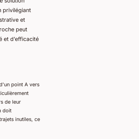
e solution
 privilégiant
trative et
proche peut
 et d’efficacité
d'un point A vers
ticulièrement
s de leur
 doit
ajets inutiles, ce