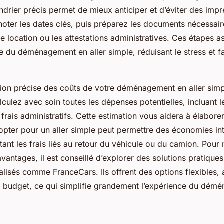
ndrier précis permet de mieux anticiper et d’éviter des imp
er les dates clés, puis préparez les documents nécessaires
e location ou les attestations administratives. Ces étapes a
 du déménagement en aller simple, réduisant le stress et fac
tion précise des coûts de votre déménagement en aller simp
culez avec soin toutes les dépenses potentielles, incluant l
 frais administratifs. Cette estimation vous aidera à élabor
, opter pour un aller simple peut permettre des économies in
ant les frais liés au retour du véhicule ou du camion. Pour
antages, il est conseillé d’explorer des solutions pratique
alisés comme FranceCars. Ils offrent des options flexibles,
e budget, ce qui simplifie grandement l’expérience du démé