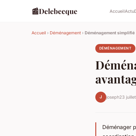
📰
Delebecque
Accueil
Actu
Accueil
›
Déménagement
›
Déménagement simplifié :
DÉMÉNAGEMENT
Déménag
avantag
J
joseph
23 juill
Déménager pe