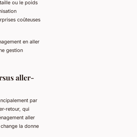
aille ou le poids
nisation
urprises coûteuses
nagement en aller
une gestion
sus aller-
incipalement par
er-retour, qui
ménagement aller
ce change la donne