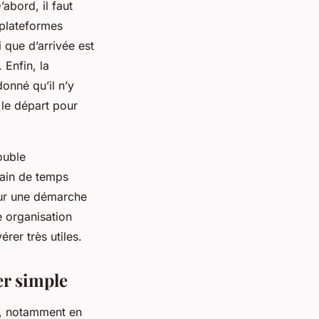
abord, il faut
 plateformes
i que d’arrivée est
 Enfin, la
onné qu’il n’y
 le départ pour
ouble
gain de temps
our une démarche
e organisation
rer très utiles.
er simple
s, notamment en