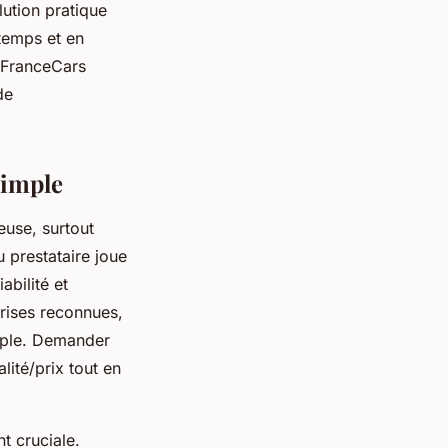
ution pratique
 temps et en
, FranceCars
de
simple
euse, surtout
 prestataire joue
abilité et
prises reconnues,
imple. Demander
lité/prix tout en
t cruciale.