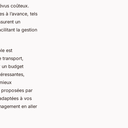
révus coûteux.
 à l’avance, tels
ssurent un
ilitant la gestion
le est
e transport,
er un budget
téressantes,
 mieux
s proposées par
 adaptées à vos
nagement en aller