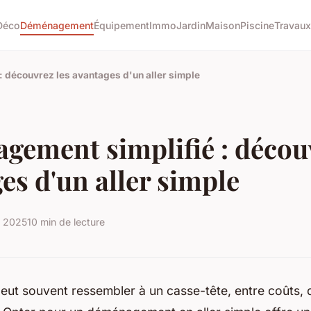
Déco
Déménagement
Équipement
Immo
Jardin
Maison
Piscine
Travaux
 découvrez les avantages d'un aller simple
ement simplifié : découv
es d'un aller simple
et 2025
10 min de lecture
ut souvent ressembler à un casse-tête, entre coûts,