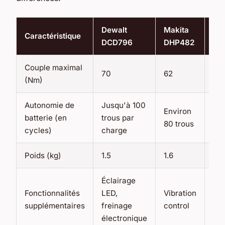
Dewalt
Makita
Bo
Caractéristique
DCD796
DHP482
18
Couple maximal
70
62
54
(Nm)
Autonomie de
Jusqu'à 100
Environ
batterie (en
trous par
70 
80 trous
cycles)
charge
Poids (kg)
1.5
1.6
1.4
Éclairage
Sy
Fonctionnalités
LED,
Vibration
de
supplémentaires
freinage
control
per
électronique