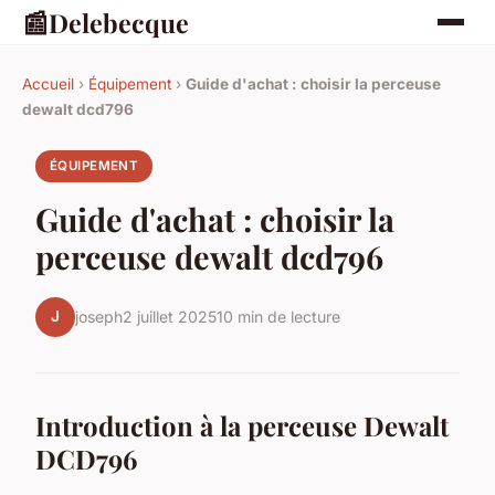
📰
Delebecque
Accueil
›
Équipement
›
Guide d'achat : choisir la perceuse
dewalt dcd796
ÉQUIPEMENT
Guide d'achat : choisir la
perceuse dewalt dcd796
J
joseph
2 juillet 2025
10 min de lecture
Introduction à la perceuse Dewalt
DCD796