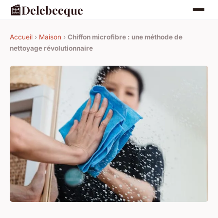
📰
Delebecque
Accueil
›
Maison
›
Chiffon microfibre : une méthode de
nettoyage révolutionnaire