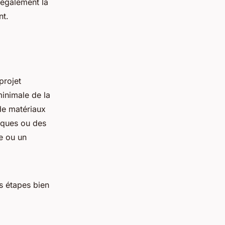
 également la
nt.
projet
minimale de la
 de matériaux
diques ou des
ie ou un
s étapes bien