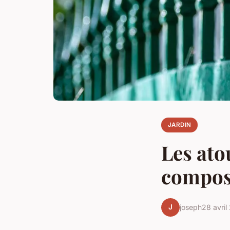
JARDIN
Les ato
compos
J
joseph
28 avril