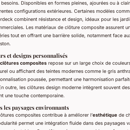
 besoins. Disponibles en formes pleines, ajourées ou à clair
érentes configurations extérieures. Certaines modèles com
eck combinent résistance et design, idéaux pour les jardin
mmerciales. Les matériaux de clôture composite assurent un
éries tout en offrant une barrière solide, notamment face au
ston.
rs et designs personnalisés
 clôtures composites
repose sur un large choix de couleurs 
aturel ou affichant des teintes modernes comme le gris anthr
rsonnalisation poussée, permettant une harmonisation parfai
En outre, les clôtures design moderne intègrent souvent des
ant une touche contemporaine.
s les paysages environnants
clôtures composites contribue à améliorer l’
esthétique
de c
odularité permet une intégration fluide dans des paysages v