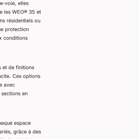
e-voie, elles
me les WEO® 35 et
s résidentiels ou
e protection
x conditions
et de finitions
acite. Ces options
te avec
 sections en
haque espace
ariés, grâce à des