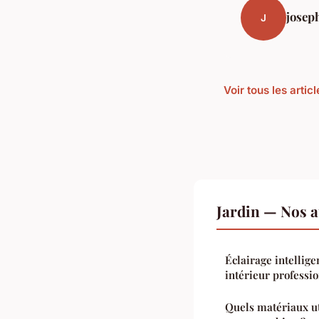
josep
J
Voir tous les artic
Jardin — Nos a
Éclairage intellige
intérieur professi
Quels matériaux ut