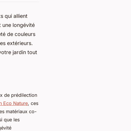
 qui allient
t une longévité
été de couleurs
es extérieurs.
otre jardin tout
x de prédilection
n Eco Nature
, ces
des matériaux co-
si que les
gévité