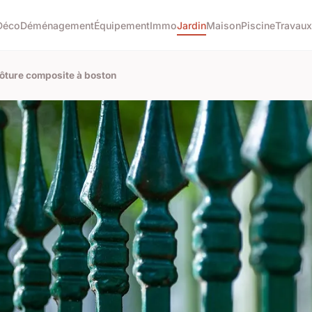
Déco
Déménagement
Équipement
Immo
Jardin
Maison
Piscine
Travaux
lôture composite à boston