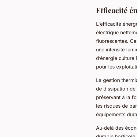
Efficacité 
L'efficacité éner
électrique nettem
fluorescentes. C
une intensité lum
d’énergie culture 
pour les exploitat
La gestion therm
de dissipation de
préservant à la fo
les risques de pa
équipements durab
Au-delà des écon
durable horticole