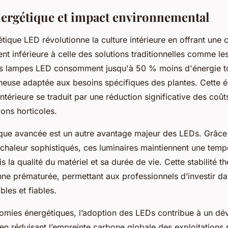
énergétique et impact environnemental
gétique LED révolutionne la culture intérieure en offrant un
ent inférieure à celle des solutions traditionnelles comme 
es lampes LED consomment jusqu'à 50 % moins d'énergie to
ineuse adaptée aux besoins spécifiques des plantes. Cette
intérieure se traduit par une réduction significative des coû
ions horticoles.
ique avancée est un autre avantage majeur des LEDs. Grâce
 chaleur sophistiqués, ces luminaires maintiennent une temp
is la qualité du matériel et sa durée de vie. Cette stabilité 
nne prématurée, permettant aux professionnels d’investir d
les et fiables.
omies énergétiques, l’adoption des LEDs contribue à un d
 en réduisant l’empreinte carbone globale des exploitations 