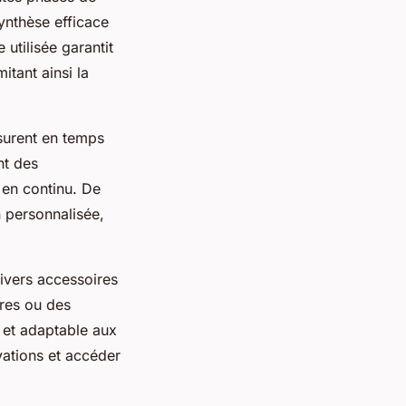
ynthèse efficace
utilisée garantit
itant ainsi la
surent en temps
nt des
 en continu. De
n personnalisée,
ivers accessoires
ires ou des
e et adaptable aux
vations et accéder