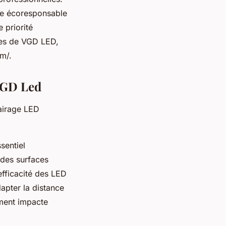
he écoresponsable
 priorité
ntes de VGD LED,
om/.
 VGD Led
lairage LED
sentiel
z des surfaces
’efficacité des LED
dapter la distance
ement impacte