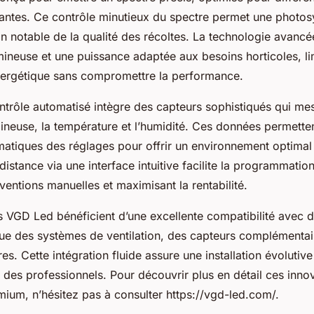
antes. Ce contrôle minutieux du spectre permet une photos
n notable de la qualité des récoltes. La technologie avancée 
mineuse et une puissance adaptée aux besoins horticoles, lim
rgétique sans compromettre la performance.
trôle automatisé intègre des capteurs sophistiqués qui me
umineuse, la température et l’humidité. Ces données permette
atiques des réglages pour offrir un environnement optimal
 distance via une interface intuitive facilite la programmatio
rventions manuelles et maximisant la rentabilité.
s VGD Led bénéficient d’une excellente compatibilité avec d
que des systèmes de ventilation, des capteurs complémenta
s. Cette intégration fluide assure une installation évolutiv
s des professionnels. Pour découvrir plus en détail ces inno
mium, n’hésitez pas à consulter https://vgd-led.com/.