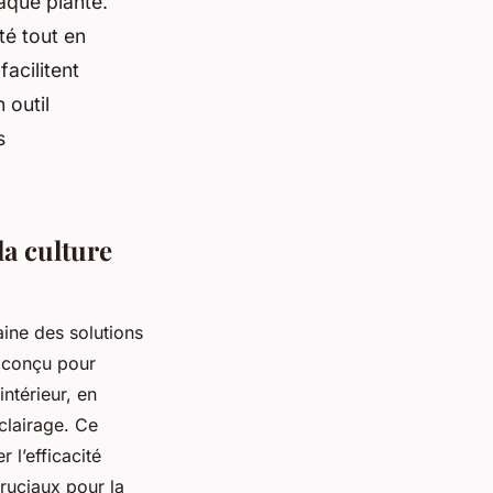
aque plante.
té tout en
acilitent
 outil
s
la culture
ine des solutions
s conçu pour
ntérieur, en
éclairage. Ce
 l’efficacité
ruciaux pour la