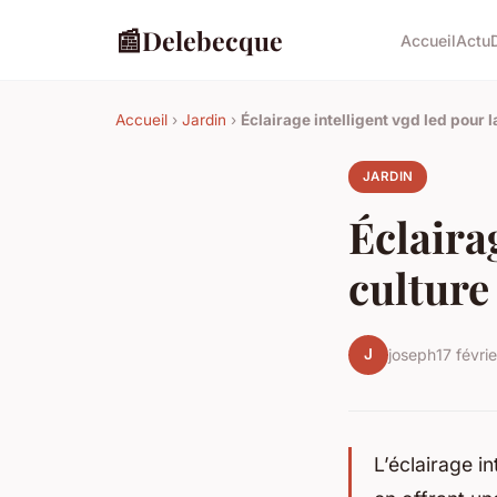
📰
Delebecque
Accueil
Actu
Accueil
›
Jardin
›
Éclairage intelligent vgd led pour l
JARDIN
Éclaira
culture
J
joseph
17 févri
L’éclairage i