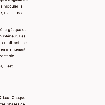
 à moduler la
e, mais aussi la
 énergétique et
 intérieur. Les
 en offrant une
t en maintenant
rentable.
 il est
GD Led. Chaque
ntes phases de