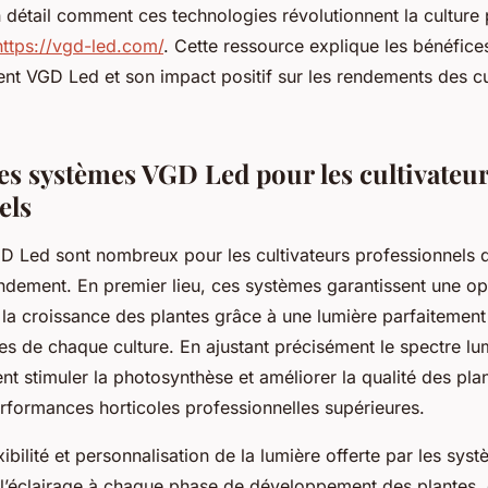
 détail comment ces technologies révolutionnent la culture 
https://vgd-led.com/
. Cette ressource explique les bénéfice
igent VGD Led et son impact positif sur les rendements des c
es systèmes VGD Led pour les cultivateu
els
 Led sont nombreux pour les cultivateurs professionnels q
ndement. En premier lieu, ces systèmes garantissent une op
la croissance des plantes grâce à une lumière parfaitemen
es de chaque culture. En ajustant précisément le spectre lu
nt stimuler la photosynthèse et améliorer la qualité des plan
erformances horticoles professionnelles supérieures.
lexibilité et personnalisation de la lumière offerte par les s
l’éclairage à chaque phase de développement des plantes, q