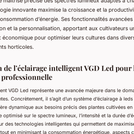
e maîtrise précise des spectres lumineux adaptés à ch
ogie innovante maximise la croissance et la productivi
consommation d’énergie. Ses fonctionnalités avancées f
ion et la personnalisation, apportant aux cultivateurs un
t économique pour optimiser leurs cultures dans diver
ts horticoles.
 de l’éclairage intelligent VGD Led pour 
 professionnelle
ligent VGD Led représente une avancée majeure dans le doma
ntes. Concrètement, il s’agit d’un système d’éclairage à led
ère dynamique aux besoins précis des plantes cultivées en i
e optimisé sur le spectre lumineux, l’intensité et la durée d’
r des technologies intelligentes qui permettent de maximiser
tout en minimisant la consommation énergétique, aspects c