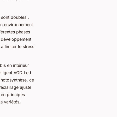
 sont doubles :
 un environnement
fférentes phases
le développement
à limiter le stress
bis en intérieur
telligent VGD Led
photosynthèse, ce
’éclairage ajuste
 en principes
es variétés,