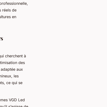
professionnelle,
s réels de
ultures en
rs
ui cherchent à
timisation des
t adaptée aux
mineux, les
ts, ce qui se
ystèmes VGD Led
u’il s’agisse de