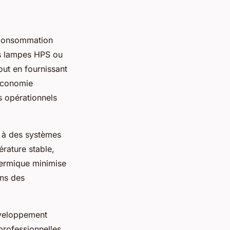
e consommation
les lampes HPS ou
ut en fournissant
 économie
ts opérationnels
 à des systèmes
érature stable,
thermique minimise
ans des
éveloppement
professionnelles.