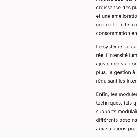
croissance des pl
et une amélioratio
une uniformité lu
consommation éne
Le système de con
réel l’intensité l
ajustements autom
plus, la gestion à
réduisant les inte
Enfin, les module
techniques, tels 
supports modulaire
différents besoin
aux solutions pre