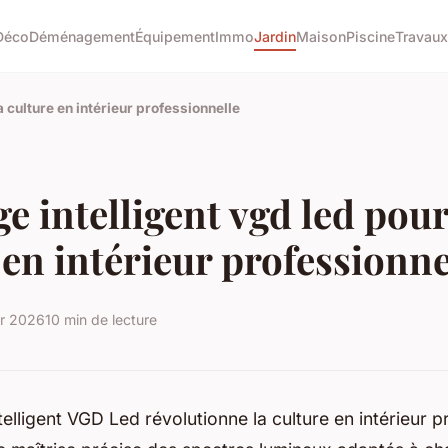
Déco
Déménagement
Équipement
Immo
Jardin
Maison
Piscine
Travaux
a culture en intérieur professionnelle
ge intelligent vgd led pour
 en intérieur professionne
er 2026
10 min de lecture
ntelligent VGD Led révolutionne la culture en intérieur p