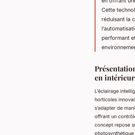
en offrant un
Cette technol
réduisant la 
l’automatisat
performant e
environnemen
Présentation
en intérieur
L’éclairage intel
horticoles innova
s’adapter de mani
offrant un contrôl
concept repose su
photosynthétique 