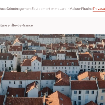
Déco
Déménagement
Équipement
Immo
Jardin
Maison
Piscine
Travaux
iture en Île-de-france