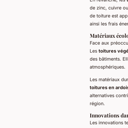
de zinc, cuivre o
de toiture est app
ainsi les frais én
Matériaux écol
Face aux préoccu
Les
toitures vég
des bâtiments. Ell
atmosphériques.
Les matériaux dur
toitures en ardoi
alternatives cont
région.
Innovations dan
Les innovations t