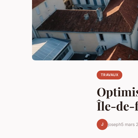
TRAVAUX
Optimis
Île-de-
J
joseph
5 mars 