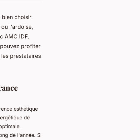
 bien choisir
 ou l'ardoise,
ec AMC IDF,
 pouvez profiter
 les prestataires
France
arence esthétique
nergétique de
 optimale,
long de l'année. Si