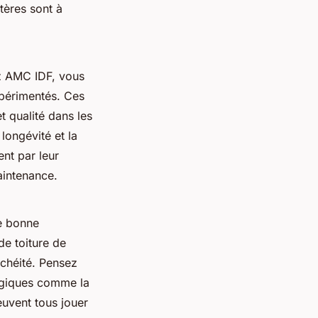
tères sont à
ez AMC IDF, vous
xpérimentés. Ces
 qualité dans les
 longévité et la
ent par leur
maintenance.
e bonne
e toiture de
chéité. Pensez
ogiques comme la
euvent tous jouer