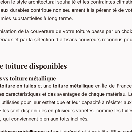
selon le style architectural souhaité et les contraintes climat
riaux durables contribue non seulement à la pérennité de vot
mies substantielles à long terme.
isation de la couverture de votre toiture passe par un choix
riaux et par la sélection d'artisans couvreurs reconnus pour
e toiture disponibles
s vs toiture métallique
toiture en tuiles
et une
toiture métallique
en Île-de-France
s caractéristiques et des avantages de chaque matériau. 
 utilisées pour leur esthétique et leur capacité à résister au
 Elles sont disponibles en plusieurs variétés, comme les tuile
 qui conviennent bien aux toits inclinés.
toitures métalliques
offrent légèreté et durabilité. Elles son