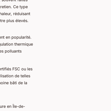
retien. Ce type
haleur, réduisant
être plus élevés.
t en popularité.
égulation thermique
es polluants
rtifiés FSC ou les
isation de telles
moine bâti de la
ure en Île-de-