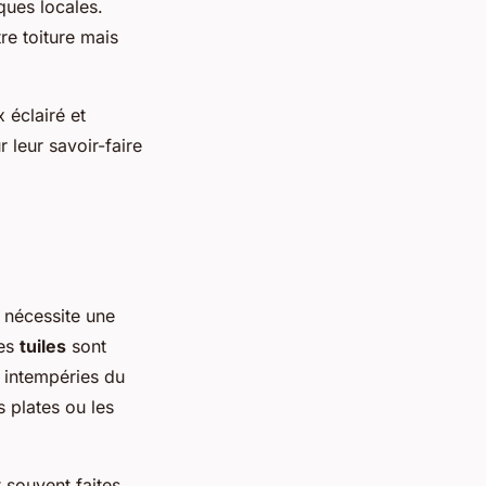
iques locales.
re toiture mais
 éclairé et
 leur savoir-faire
 nécessite une
Les
tuiles
sont
x intempéries du
s plates ou les
t souvent faites