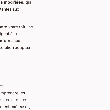
s modifiées
, qui
stantes aux
dre votre toit une
ipent à la
performance
 solution adaptée
nt
comprendre les
ix éclairé. Les
vement coûteuses,