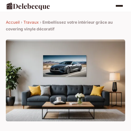
📰
Delebecque
Accueil
›
Travaux
›
Embellissez votre intérieur grâce au
covering vinyle décoratif