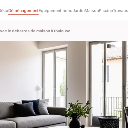
Déco
Déménagement
Équipement
Immo
Jardin
Maison
Piscine
Travaux
vec le débarras de maison à toulouse