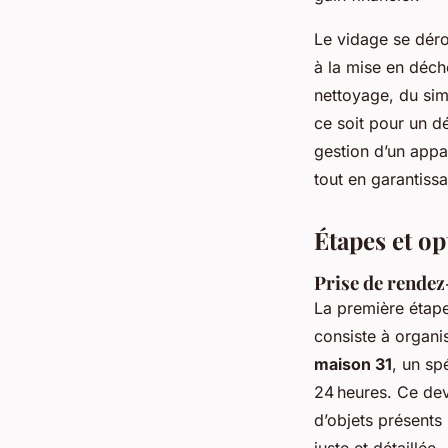
Le vidage se dérou
à la mise en déch
nettoyage, du sim
ce soit pour un d
gestion d’un appart
tout en garantissan
Étapes et o
Prise de rendez
La première étap
consiste à organis
maison 31
, un sp
24 heures. Ce devi
d’objets présents
juste et détaillée.