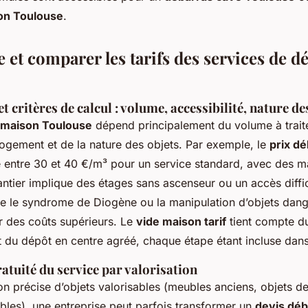
on Toulouse
.
et comparer les tarifs des services de d
 et critères de calcul : volume, accessibilité, nature de
s maison Toulouse
dépend principalement du volume à traite
 logement et de la nature des objets. Par exemple, le
prix d
e entre 30 et 40 €/m³ pour un service standard, avec des m
antier implique des étages sans ascenseur ou un accès diffic
le syndrome de Diogène ou la manipulation d’objets dan
er des coûts supérieurs. Le
vide maison tarif
tient compte d
et du dépôt en centre agréé, chaque étape étant incluse dans
atuité du service par valorisation
ion précise d’objets valorisables (meubles anciens, objets de
bles), une entreprise peut parfois transformer un
devis déb