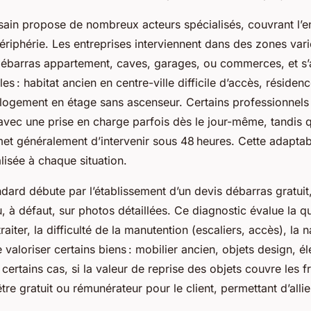
ain propose de nombreux acteurs spécialisés, couvrant l’e
riphérie. Les entreprises interviennent dans des zones varié
débarras appartement, caves, garages, ou commerces, et s’
ales : habitat ancien en centre-ville difficile d’accès, résiden
 logement en étage sans ascenseur. Certains professionnel
avec une prise en charge parfois dès le jour-même, tandis q
t généralement d’intervenir sous 48 heures. Cette adaptabil
isée à chaque situation.
dard débute par l’établissement d’un devis débarras gratuit
u, à défaut, sur photos détaillées. Ce diagnostic évalue la q
aiter, la difficulté de la manutention (escaliers, accès), la 
de valoriser certains biens : mobilier ancien, objets design, 
certains cas, si la valeur de reprise des objets couvre les fr
tre gratuit ou rémunérateur pour le client, permettant d’allier