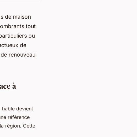
as de maison
ncombrants tout
articuliers ou
pectueux de
t de renouveau
ace à
 fiable devient
une référence
la région. Cette