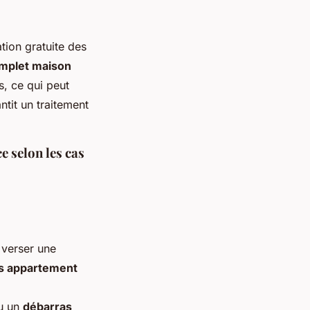
tion gratuite des
mplet maison
s, ce qui peut
antit un traitement
e selon les cas
verser une
s appartement
u un
débarras