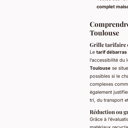
complet mais
Comprendre 
Toulouse
Grille tarifaire
Le
tarif débarra
l’accessibilité du
Toulouse
se situ
possibles si le ch
complexes comme 
également justifi
tri, du transport 
Réduction ou gr
Grâce à l’évaluat
matériaux recycla