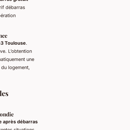
rif débarras
pération
ance
m3 Toulouse
.
ve. L’obtention
ématiquement une
u du logement,
des
fondie
e après débarras
entes situations,