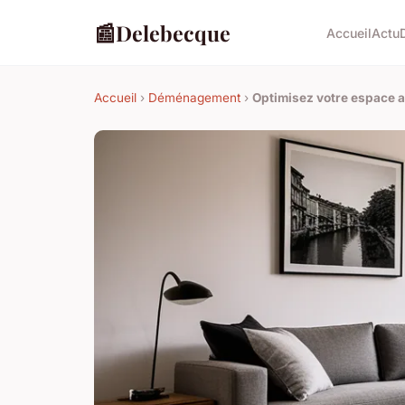
📰
Delebecque
Accueil
Actu
Accueil
›
Déménagement
›
Optimisez votre espace a