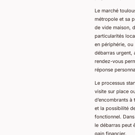
Le marché toulous
métropole et sa pé
de vide maison, 
particularités loc
en périphérie, ou
débarras urgent, 
rendez-vous perme
réponse personnal
Le processus stan
visite sur place o
d’encombrants à tr
et la possibilité 
fonctionnel. Dans 
le débarras peut ê
gain financier.