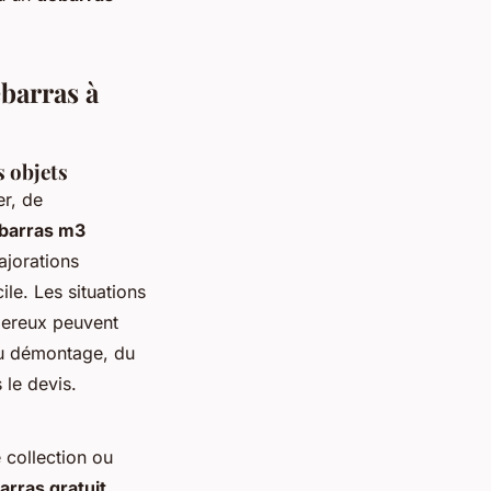
ébarras à
s objets
r, de
ébarras m3
ajorations
ile. Les situations
gereux peuvent
u démontage, du
 le devis.
 collection ou
arras gratuit