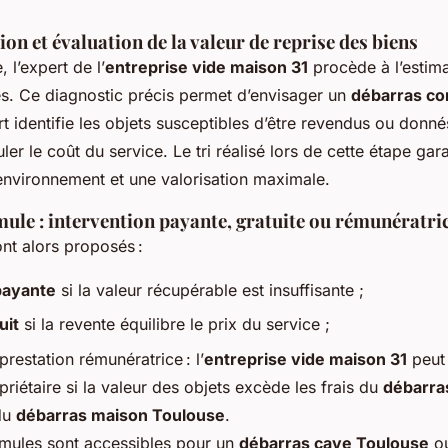
ion et évaluation de la valeur de reprise des biens
 l’expert de l’
entreprise vide maison 31
procède à l’estima
s. Ce diagnostic précis permet d’envisager un
débarras co
rt identifie les objets susceptibles d’être revendus ou donné
uler le coût du service. Le tri réalisé lors de cette étape gar
environnement et une valorisation maximale.
mule : intervention payante, gratuite ou rémunératric
ont alors proposés :
payante
si la valeur récupérable est insuffisante ;
uit
si la revente équilibre le prix du service ;
estation rémunératrice : l’
entreprise vide maison 31
peut 
iétaire si la valeur des objets excède les frais du
débarra
du
débarras maison Toulouse
.
rmules sont accessibles pour un
débarras cave Toulouse
o