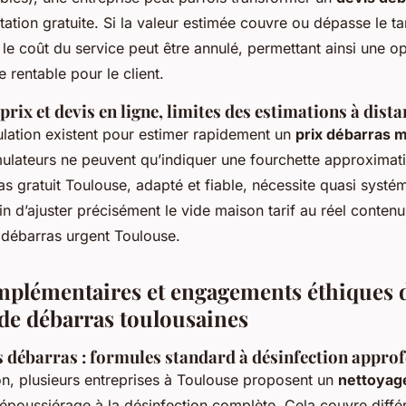
ation gratuite. Si la valeur estimée couvre ou dépasse le ta
le coût du service peut être annulé, permettant ainsi une o
 rentable pour le client.
rix et devis en ligne, limites des estimations à dist
ulation existent pour estimer rapidement un
prix débarras 
mulateurs ne peuvent qu’indiquer une fourchette approximati
as gratuit Toulouse, adapté et fiable, nécessite quasi syst
fin d’ajuster précisément le vide maison tarif au réel conten
 débarras urgent Toulouse.
mplémentaires et engagements éthiques 
 de débarras toulousaines
 débarras : formules standard à désinfection appro
ion, plusieurs entreprises à Toulouse proposent un
nettoyag
dépoussiérage à la désinfection complète. Cela couvre différ