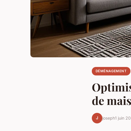
DÉMÉNAGEMENT
Optimis
de mais
J
joseph
1 juin 2