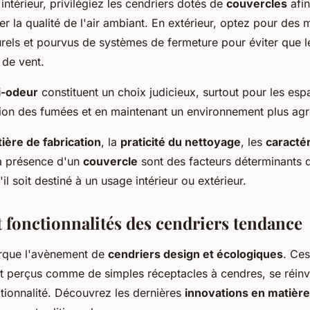
ntérieur, privilégiez les cendriers dotés de
couvercles
afin
r la qualité de l'air ambiant. En extérieur, optez pour des 
rels et pourvus de systèmes de fermeture pour éviter que l
 de vent.
i-odeur
constituent un choix judicieux, surtout pour les es
rsion des fumées et en maintenant un environnement plus agr
ière de fabrication
, la
praticité du nettoyage
, les
caractér
la présence d'un
couvercle
sont des facteurs déterminants 
'il soit destiné à un usage intérieur ou extérieur.
t fonctionnalités des cendriers tendance
rque l'avènement de
cendriers design et écologiques
. Ces
t perçus comme de simples réceptacles à cendres, se réinve
ctionnalité. Découvrez les dernières
innovations en matière