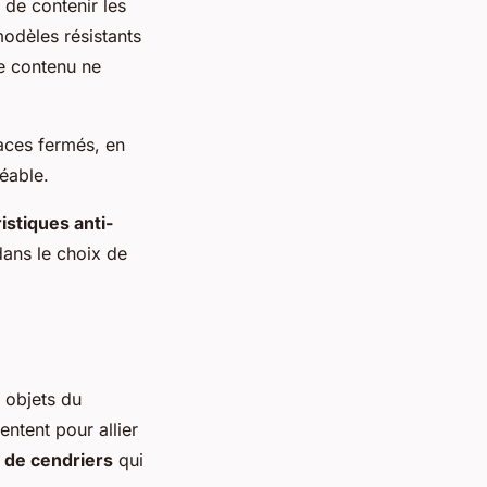
 de contenir les
modèles résistants
e contenu ne
paces fermés, en
éable.
istiques anti-
dans le choix de
 objets du
ntent pour allier
 de cendriers
qui