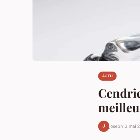
ACTU
Cendrie
meilleu
J
joseph
13 mai 