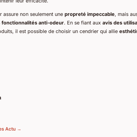
ntenir leur efficacité.
ier assure non seulement une
propreté impeccable
, mais au
 fonctionnalités anti-odeur
. En se fiant aux
avis des utilis
uits, il est possible de choisir un cendrier qui allie
esthéti
h
les Actu →