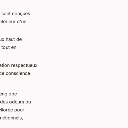
s sont conçues
ntérieur d'un
aux haut de
 tout en
cation respectueux
 de conscience
e englobe
e des odeurs ou
liorée pour
nctionnels,