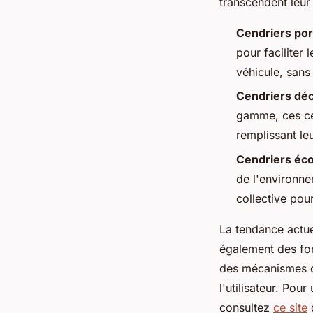
transcendent leur 
Cendriers por
pour faciliter
véhicule, sans 
Cendriers déc
gamme, ces cen
remplissant le
Cendriers éc
de l'environne
collective pou
La tendance actuel
également des fon
des mécanismes d'
l'utilisateur. Pou
consultez
ce site
q