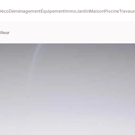
Déco
Déménagement
Équipement
Immo
Jardin
Maison
Piscine
Travaux
lleur