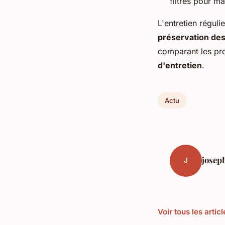
filtres pour mai
L'entretien régul
préservation des
comparant les prod
d'entretien
.
Actu
josep
J
Voir tous les artic