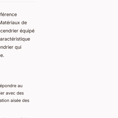
éférence
 Matériaux de
, cendrier équipé
aractéristique
ndrier qui
e.
 répondre au
ier avec des
ation aisée des