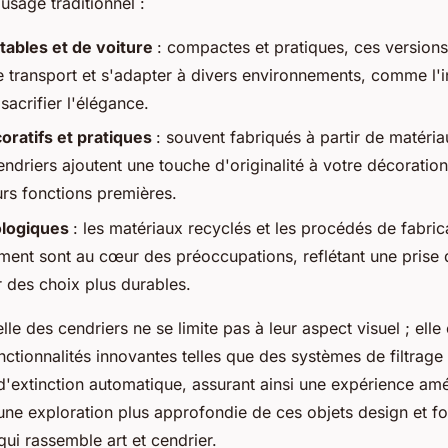
usage traditionnel :
tables et de voiture
: compactes et pratiques, ces version
 le transport et s'adapter à divers environnements, comme l'i
sacrifier l'élégance.
oratifs et pratiques
: souvent fabriqués à partir de matéri
driers ajoutent une touche d'originalité à votre décoration
urs fonctions premières.
ologiques
: les matériaux recyclés et les procédés de fabri
ment sont au cœur des préoccupations, reflétant une prise
r des choix plus durables.
le des cendriers ne se limite pas à leur aspect visuel ; ell
ctionnalités innovantes telles que des systèmes de filtrag
extinction automatique, assurant ainsi une expérience amé
r une exploration plus approfondie de ces objets design et fo
ui rassemble art et cendrier.