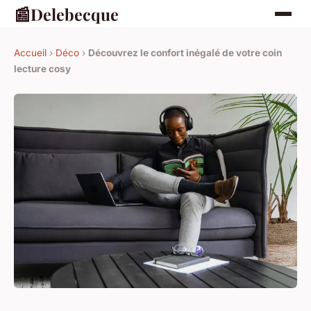
📰
Delebecque
Accueil
›
Déco
›
Découvrez le confort inégalé de votre coin
lecture cosy