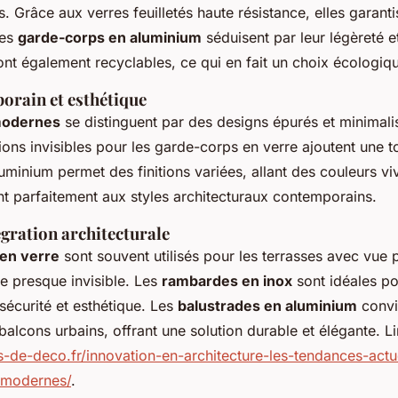
 Grâce aux verres feuilletés haute résistance, elles garanti
les
garde-corps en aluminium
séduisent par leur légèreté et
sont également recyclables, ce qui en fait un choix écologiq
orain et esthétique
modernes
se distinguent par des designs épurés et minimali
ions invisibles pour les garde-corps en verre ajoutent une 
uminium permet des finitions variées, allant des couleurs vi
ant parfaitement aux styles architecturaux contemporains.
gration architecturale
en verre
sont souvent utilisés pour les terrasses avec vue
re presque invisible. Les
rambardes en inox
sont idéales po
t sécurité et esthétique. Les
balustrades en aluminium
convi
alcons urbains, offrant une solution durable et élégante. Lir
-de-deco.fr/innovation-en-architecture-les-tendances-actu
-modernes/
.