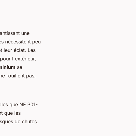
rantissant une
es nécessitent peu
t leur éclat. Les
our l'extérieur,
minium
se
ne rouillent pas,
lles que NF P01-
t que les
isques de chutes.