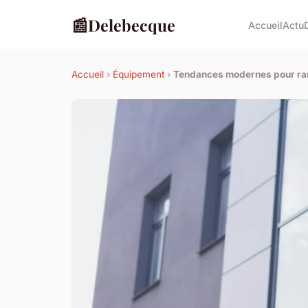
📰
Delebecque
Accueil
Actu
Accueil
›
Équipement
›
Tendances modernes pour ram