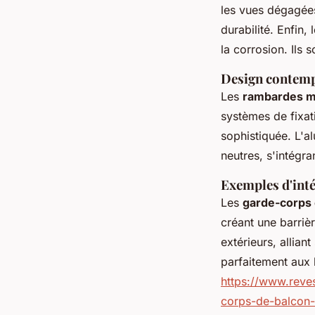
les vues dégagées.
durabilité. Enfin, 
la corrosion. Ils 
Design contemp
Les
rambardes 
systèmes de fixat
sophistiquée. L'al
neutres, s'intégr
Exemples d'inté
Les
garde-corps 
créant une barriè
extérieurs, allian
parfaitement aux b
https://www.reves
corps-de-balcon