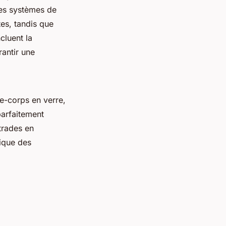
 des systèmes de
es, tandis que
cluent la
rantir une
de-corps en verre,
parfaitement
trades en
tique des