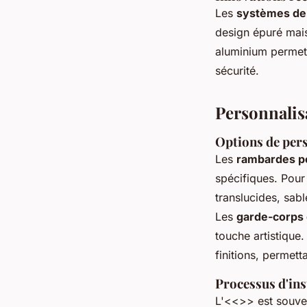
Les
systèmes de f
design épuré mais
aluminium permett
sécurité.
Personnalisa
Options de per
Les
rambardes p
spécifiques. Pour
translucides, sabl
Les
garde-corps 
touche artistique
finitions, permet
Processus d'ins
L'<<>> est souven