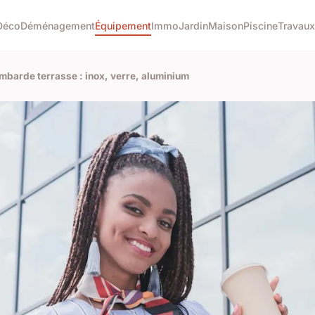
Déco
Déménagement
Équipement
Immo
Jardin
Maison
Piscine
Travaux
barde terrasse : inox, verre, aluminium