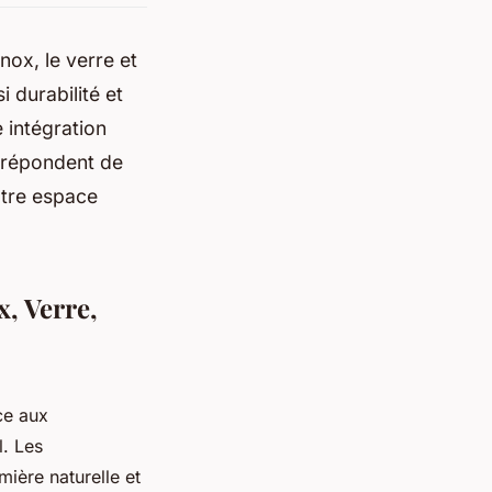
ox, le verre et
 durabilité et
 intégration
 répondent de
otre espace
, Verre,
ce aux
l. Les
ière naturelle et