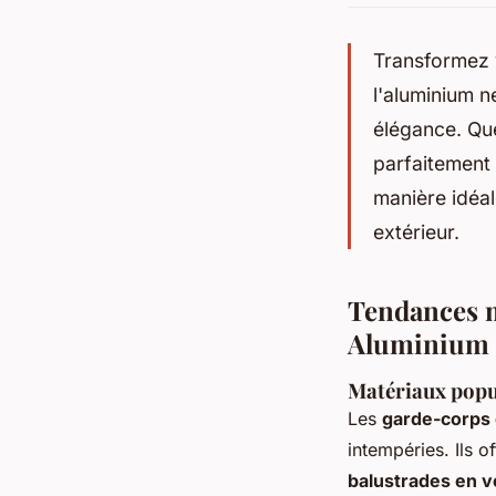
Transformez v
l'aluminium n
élégance. Qu
parfaitement
manière idéa
extérieur.
Tendances m
Aluminium
Matériaux popul
Les
garde-corps 
intempéries. Ils o
balustrades en v