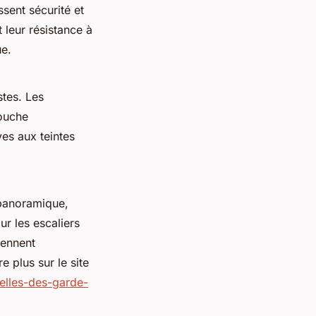
ssent sécurité et
 leur résistance à
ue.
stes. Les
touche
ves aux teintes
 panoramique,
ur les escaliers
ennent
e plus sur le site
elles-des-garde-