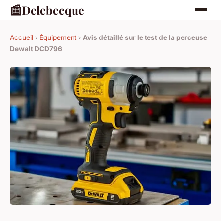
📰
Delebecque
Accueil
›
Équipement
›
Avis détaillé sur le test de la perceuse
Dewalt DCD796